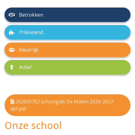
Betrokken
Prikkelend
Kleurrijk
Actief
202600702 schoolgids De Maten 2026-2027
def.pdf
Onze school