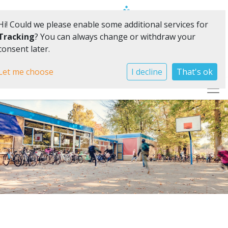
Hi! Could we please enable some additional services for
Tracking
? You can always change or withdraw your
consent later.
Vol vertrouwen samen in ontwikkeling
Let me choose
I decline
That's ok
Togg