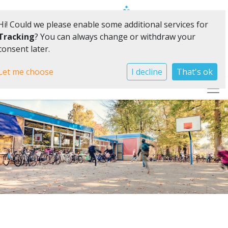
Hi! Could we please enable some additional services for
Tracking
? You can always change or withdraw your
consent later.
Vol vertrouwen samen in ontwikkeling
Let me choose
I decline
That's ok
Togg